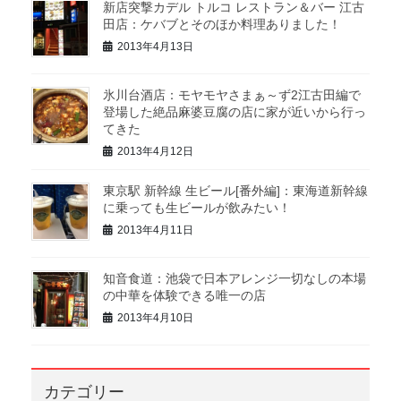
新店突撃カデル トルコ レストラン＆バー 江古
田店：ケバブとそのほか料理ありました！
2013年4月13日
氷川台酒店：モヤモヤさまぁ～ず2江古田編で
登場した絶品麻婆豆腐の店に家が近いから行っ
てきた
2013年4月12日
東京駅 新幹線 生ビール[番外編]：東海道新幹線
に乗っても生ビールが飲みたい！
2013年4月11日
知音食道：池袋で日本アレンジ一切なしの本場
の中華を体験できる唯一の店
2013年4月10日
カテゴリー