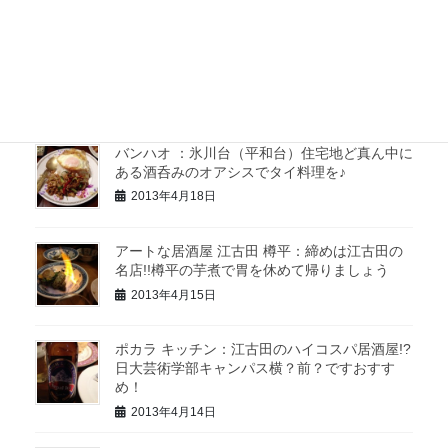
2013年4月22日
練馬 金ちゃん：練馬の老舗にして抜群の存在
感とそこにいてほしい存在の貴重なお店
2013年4月20日
バンハオ ：氷川台（平和台）住宅地ど真ん中に
ある酒呑みのオアシスでタイ料理を♪
2013年4月18日
アートな居酒屋 江古田 樽平：締めは江古田の
名店!!樽平の芋煮で胃を休めて帰りましょう
2013年4月15日
ポカラ キッチン：江古田のハイコスパ居酒屋!?
日大芸術学部キャンパス横？前？ですおすす
め！
2013年4月14日