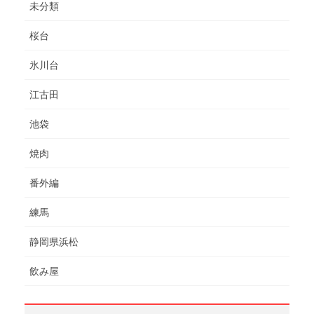
未分類
桜台
氷川台
江古田
池袋
焼肉
番外編
練馬
静岡県浜松
飲み屋