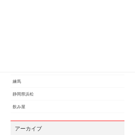
桜台
氷川台
江古田
池袋
焼肉
番外編
練馬
静岡県浜松
飲み屋
アーカイブ