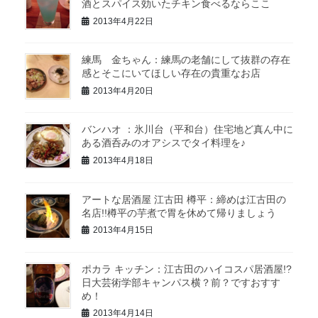
酒とスパイス効いたチキン食べるならここ
2013年4月22日
練馬 金ちゃん：練馬の老舗にして抜群の存在
感とそこにいてほしい存在の貴重なお店
2013年4月20日
バンハオ ：氷川台（平和台）住宅地ど真ん中に
ある酒呑みのオアシスでタイ料理を♪
2013年4月18日
アートな居酒屋 江古田 樽平：締めは江古田の
名店!!樽平の芋煮で胃を休めて帰りましょう
2013年4月15日
ポカラ キッチン：江古田のハイコスパ居酒屋!?
日大芸術学部キャンパス横？前？ですおすす
め！
2013年4月14日