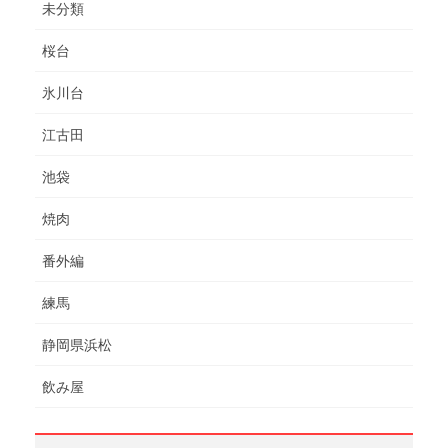
未分類
桜台
氷川台
江古田
池袋
焼肉
番外編
練馬
静岡県浜松
飲み屋