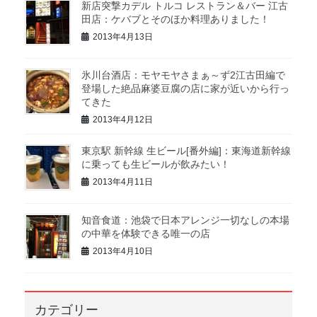
新店突撃カデル トルコ レストラン＆バー 江古
田店：ケバブとそのほか料理ありました！
2013年4月13日
氷川台酒店：モヤモヤさまぁ～ず2江古田編で
登場した絶品麻婆豆腐の店に家が近いから行っ
てきた
2013年4月12日
東京駅 新幹線 生ビール[番外編]：東海道新幹線
に乗っても生ビールが飲みたい！
2013年4月11日
知音食道：池袋で日本アレンジ一切なしの本場
の中華を体験できる唯一の店
2013年4月10日
カテゴリー