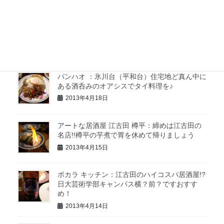
2013年4月22日
練馬 金ちゃん：練馬の老舗にして抜群の存在
感とそこにいてほしい存在の貴重なお店
2013年4月20日
バンハオ ：氷川台（平和台）住宅地ど真ん中に
ある酒呑みのオアシスでタイ料理を♪
2013年4月18日
アートな居酒屋 江古田 樽平：締めは江古田の
名店!!樽平の芋煮で胃を休めて帰りましょう
2013年4月15日
ポカラ キッチン：江古田のハイコスパ居酒屋!?
日大芸術学部キャンパス横？前？ですおすす
め！
2013年4月14日