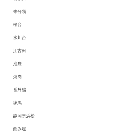
未分類
桜台
氷川台
江古田
池袋
焼肉
番外編
練馬
静岡県浜松
飲み屋