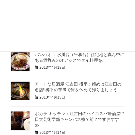
酒とスパイス効いたチキン食べるならここ
2013年4月22日
練馬 金ちゃん：練馬の老舗にして抜群の存在
感とそこにいてほしい存在の貴重なお店
2013年4月20日
バンハオ ：氷川台（平和台）住宅地ど真ん中に
ある酒呑みのオアシスでタイ料理を♪
2013年4月18日
アートな居酒屋 江古田 樽平：締めは江古田の
名店!!樽平の芋煮で胃を休めて帰りましょう
2013年4月15日
ポカラ キッチン：江古田のハイコスパ居酒屋!?
日大芸術学部キャンパス横？前？ですおすす
め！
2013年4月14日