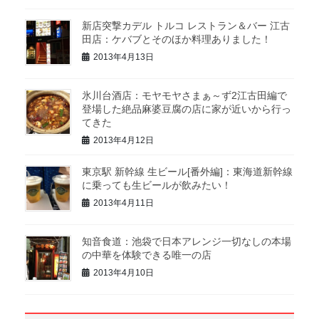
新店突撃カデル トルコ レストラン＆バー 江古
田店：ケバブとそのほか料理ありました！
2013年4月13日
氷川台酒店：モヤモヤさまぁ～ず2江古田編で
登場した絶品麻婆豆腐の店に家が近いから行っ
てきた
2013年4月12日
東京駅 新幹線 生ビール[番外編]：東海道新幹線
に乗っても生ビールが飲みたい！
2013年4月11日
知音食道：池袋で日本アレンジ一切なしの本場
の中華を体験できる唯一の店
2013年4月10日